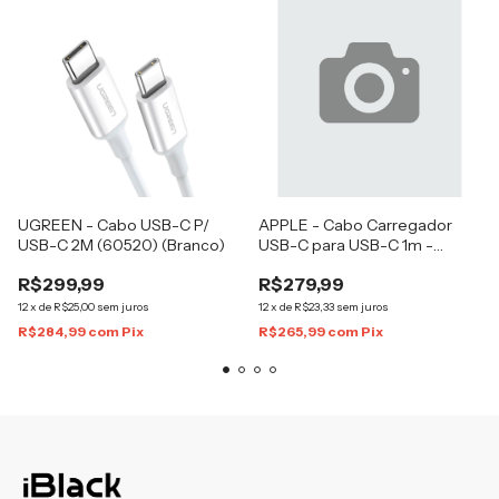
UGREEN - Cabo USB-C P/
APPLE - Cabo Carregador
USB-C 2M (60520) (Branco)
USB-C para USB-C 1m -
(MQKJ3AM/A)
R$299,99
R$279,99
12
x
de
R$25,00
sem juros
12
x
de
R$23,33
sem juros
R$284,99
com
Pix
R$265,99
com
Pix