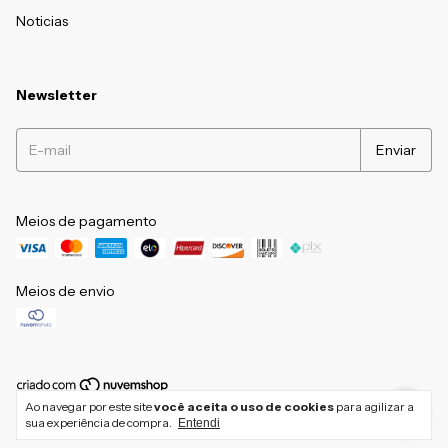
Noticias
Newsletter
Meios de pagamento
Meios de envio
Ao navegar por este site
você aceita o uso de cookies
para agilizar a
Copyright IBlack Store - 17441323000113 - 2026. Todos os direitos reservados.
sua experiência de compra.
Entendi