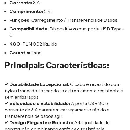
Corrente:
3 A
Comprimento:
2 m
Funções:
Carregamento / Transferência de Dados
Compatibilidade:
Dispositivos com porta USB Type-
C
KGO:
PLN 0.02 líquido
Garantia:
1 ano
Principais Características:
✔
Durabilidade Excepcional:
O cabo é revestido com
nylon trançado, tornando-o extremamente resistente e
sem embaraços.
✔
Velocidade e Estabilidade:
A porta USB 3.0 e
corrente de 3 A garantem carregamento rápido e
transferência de dados ágil.
✔
Design Elegante e Robusto:
Alta qualidade de
construção, combinando estética e resistência.