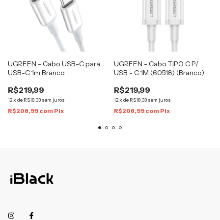
UGREEN - Cabo USB-C para
UGREEN - Cabo TIPO C P/
USB-C 1m Branco
USB - C 1M (60518) (Branco)
R$219,99
R$219,99
12
x
de
R$18,33
sem juros
12
x
de
R$18,33
sem juros
R$208,99
com
Pix
R$208,99
com
Pix