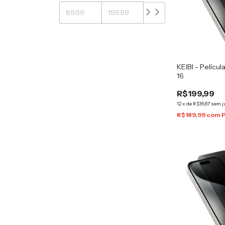
KEIBI - Películ
16
R$199,99
12
x
de
R$16,67
sem j
R$189,99
com