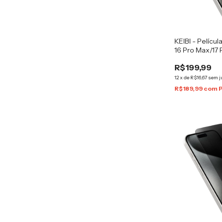
KEIBI - Películ
16 Pro Max/17
R$199,99
12
x
de
R$16,67
sem j
R$189,99
com