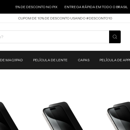
5% DE DESCONTO NO PIX
ENTREGA RÁPIDA EM TODO O BRASIL
PRODU
CUPOM DE 10% DE DESCONTO USANDO #DESCONTO10
 DE MAC/IPAD
PELÍCULA DE LENTE
CAPAS
PELÍCULA DE AP