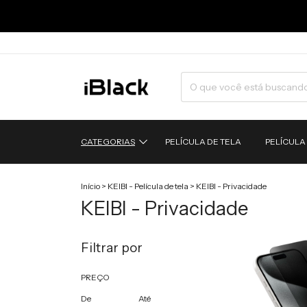
CATEGORIAS
PELÍCULA DE TELA
PELÍCULA
Início
>
KEIBI - Película de tela
>
KEIBI - Privacidade
KEIBI - Privacidade
Filtrar por
PREÇO
De
Até