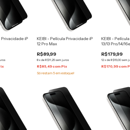
a Privacidade iP
KEIBI - Película Privacidade iP
KEIBI - Películ
12 Pro Max
13/13 Pro/14/16
R$89,99
R$179,99
uros
8
x
de
R$11,25
sem juros
12
x
de
R$15,00
sem j
Pix
R$85,49
com
Pix
R$170,99
com
P
Só restam
5
em estoque!