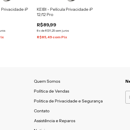
a Privacidade iP
KEIBI - Película Privacidade iP
12/12 Pro
R$89,99
uros
8
x
de
R$11,25
sem juros
Pix
R$85,49
com
Pix
Quem Somos
Ne
Política de Vendas
Politica de Privacidade e Segurança
Contato
Assistência e Reparos