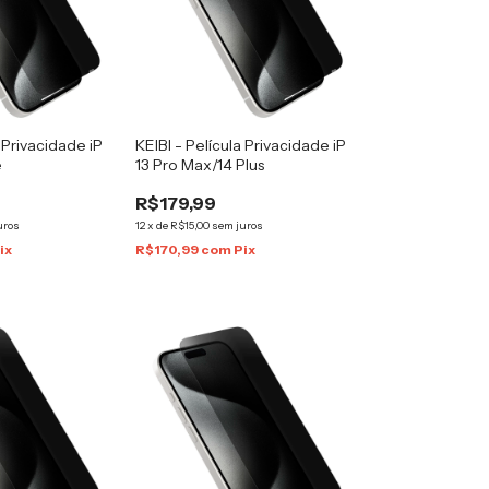
a Privacidade iP
KEIBI - Película Privacidade iP
e
13 Pro Max/14 Plus
R$179,99
uros
12
x
de
R$15,00
sem juros
ix
R$170,99
com
Pix