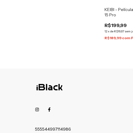
KEIBI - Películ
15 Pro
R$199,99
12
x
de
R$16,67
sem j
R$189,99
com
555544997114986