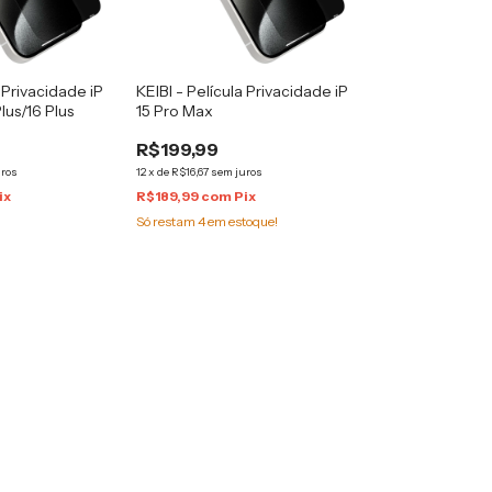
a Privacidade iP
KEIBI - Película Privacidade iP
lus/16 Plus
15 Pro Max
R$199,99
uros
12
x
de
R$16,67
sem juros
ix
R$189,99
com
Pix
Só restam
4
em estoque!