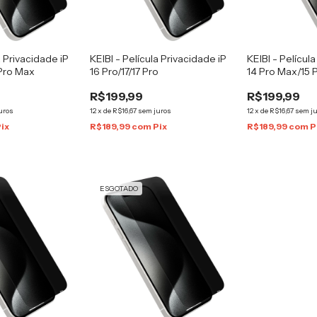
a Privacidade iP
KEIBI - Película Privacidade iP
KEIBI - Películ
 Pro Max
16 Pro/17/17 Pro
14 Pro Max/15 P
R$199,99
R$199,99
uros
12
x
de
R$16,67
sem juros
12
x
de
R$16,67
sem j
Pix
R$189,99
com
Pix
R$189,99
com
P
ESGOTADO