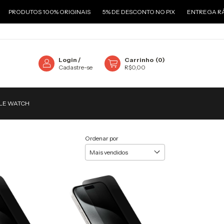
TOS 100% ORIGINAIS
5% DE DESCONTO NO PIX
ENTREGA RÁPIDA EM 
Login
/
Carrinho
(
0
)
Cadastre-se
R$0,00
PLE WATCH
Ordenar por