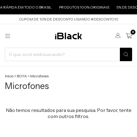
 RÁPIDA EM TODO O BRASIL
PRODUTOS 100% ORIGINAIS
5% DE DESC
CUPOM DE 10% DE DESCONTO USANDO #DESCONTO10
0
Início
>
BOYA
>
Microfones
Microfones
Não temos resultados para sua pesquisa. Por favor, tente
com outros filtros.