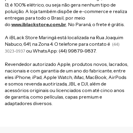
I3, é 100% elétrico, ou seja não gera nenhum tipo de
poluição. A loja também dispõe de e-commerce e realiza
entregas para todo o Brasil, por meio
do
www.iblackstore.com.br
. No Paraná, o frete é grátis.
A iBLack Store Maringá está localizada na Rua Joaquim
Nabuco, 641, na Zona 4. O telefone para contato é
(44)
ou WhatsApp: (44) 99879-9837.
3023-0937
Revendedor autorizado Apple, produtos novos, lacrados,
nacionais e com garantia de um ano do fabricante, entre
eles iPhone, iPad, Apple Watch, iMac, MacBook, AirPods
e somos revenda auotirizada, JBL e DJI, além de
acessórios originais ou licenciados com até cinco anos
de garantia, como películas, capas
premium
e
adaptadores diversos.