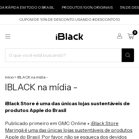
 RÁPIDA EM TODO O BRASIL
PRODUTOS 100% ORIGINAIS
5% DE DESC
CUPOM DE 10% DE DESCONTO USANDO #DESCONTO10
0
Início
>
IBLACK na mídia -
IBLACK na mídia -
iBlack Store é uma das únicas lojas sustentáveis de
produtos Apple do Brasil
Publicado primeiro em GMC Online »
iBlack Store
Maringá é uma das únicas lojas sustentáveis de produtos
Apple do Brasil
. Por favor, não se esqueça dos devidos